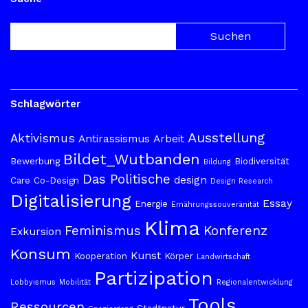
Schlagwörter
Ausstellung
Aktivismus
Antirassismus
Arbeit
Bildet_Wutbanden
Bewerbung
Biodiversität
Bildung
Das Politische
design
Care
Co-Design
Design Research
Digitalisierung
Essay
Energie
Ernährungssouveränität
Klima
Feminismus
Konferenz
Exkursion
Konsum
Kunst
Kooperation
Körper
Landwirtschaft
Partizipation
Lobbyismus
Mobilität
Regionalentwicklung
Tools
Ressourcen