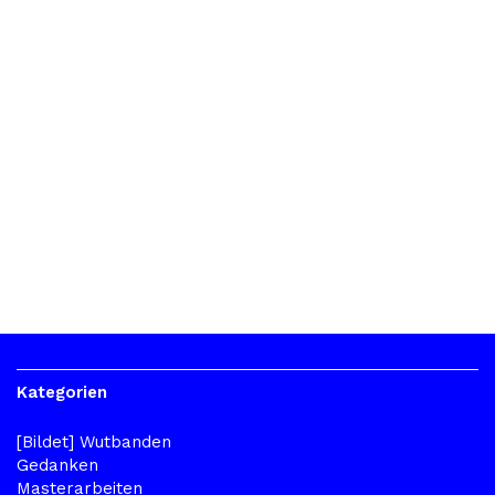
für Zuhause gemeinsam entwerfen
07/11/2018
DIGITOPIA TALKS Im interdisziplinären
Forschungsprojekt „Miteinander“ erforschen
Wissenschaftler*innen gemeinsam mit älteren
Menschen Methoden zum partizipativen Entwerfen für
das Internet der Dinge (Internet of Things / IoT). Ziel der
Arbeit ist es, soziotechnische Innovation auf Augenhöhe
mit den betroffenen Menschen zu ermöglichen. Dafür
werden neuartige Co-Design-Werkzeuge,…
1
2
Older
Kategorien
[Bildet] Wutbanden
Gedanken
Masterarbeiten