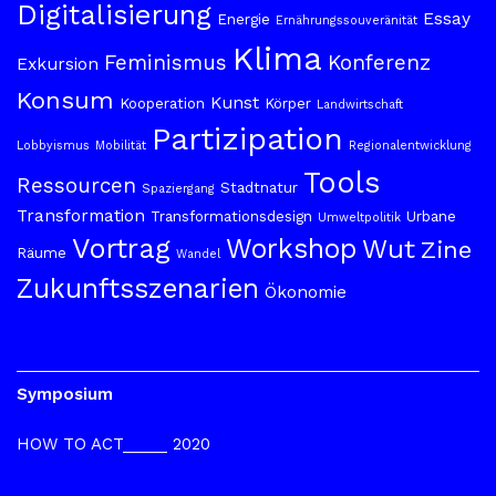
Digitalisierung
Essay
Energie
Ernährungssouveränität
Klima
Feminismus
Konferenz
Exkursion
Konsum
Kunst
Kooperation
Körper
Landwirtschaft
Partizipation
Lobbyismus
Mobilität
Regionalentwicklung
Tools
Ressourcen
Stadtnatur
Spaziergang
Transformation
Transformationsdesign
Urbane
Umweltpolitik
Vortrag
Workshop
Wut
Zine
Räume
Wandel
Zukunftsszenarien
Ökonomie
Symposium
HOW TO ACT_____ 2020