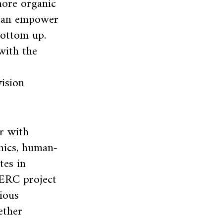
more organic
 can empower
bottom up.
with the
vision
er with
mics, human-
tes in
ERC project
rious
ether