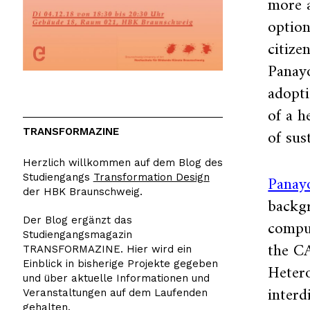
more a
optio
citize
Panayo
adopt
of a h
of sus
TRANSFORMAZINE
Herzlich willkommen auf dem Blog des
Panayo
Studiengangs
Transformation Design
der HBK Braunschweig.
backgr
Der Blog ergänzt das
comput
Studiengangsmagazin
the C
TRANSFORMAZINE. Hier wird ein
Einblick in bisherige Projekte gegeben
Hetero
und über aktuelle Informationen und
interd
Veranstaltungen auf dem Laufenden
gehalten.