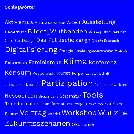
Schlagwörter
Ausstellung
Aktivismus
Antirassismus
Arbeit
Bildet_Wutbanden
Bewerbung
Biodiversität
Bildung
Das Politische
design
Care
Co-Design
Design Research
Digitalisierung
Essay
Energie
Ernährungssouveränität
Klima
Feminismus
Konferenz
Exkursion
Konsum
Kunst
Kooperation
Körper
Landwirtschaft
Partizipation
Lobbyismus
Mobilität
Regionalentwicklung
Tools
Ressourcen
Stadtnatur
Spaziergang
Transformation
Transformationsdesign
Urbane
Umweltpolitik
Vortrag
Workshop
Wut
Zine
Räume
Wandel
Zukunftsszenarien
Ökonomie