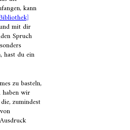
ufangen, kann
ibliothek]
 und mit dir
enden Spruch
esonders
 hast du ein
mes zu basteln,
n haben wir
 die, zumindest
 von
 Ausdruck