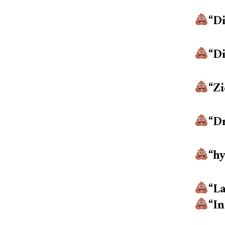
“Di
“Di
“Zi
“D
“hy
“La
“In