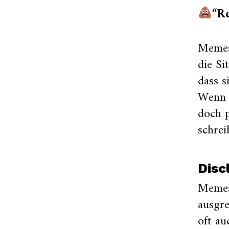
“Re
Memes
die Si
dass s
Wenn 
doch p
schrei
Disc
Memes
ausgre
oft au