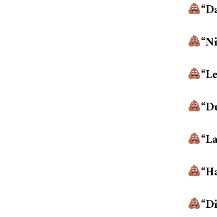
“Da
“N
“Le
“Du
“L
“Ha
“Di