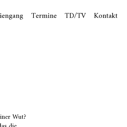
iengang
Termine
TD/TV
Kontakt
einer Wut?
das die