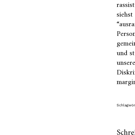
rassis
siehs
“ausra
Person
gemei
und st
unsere
Diskr
margin
Schlagwör
Schre