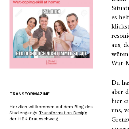
Situat
es hel
klicks
resoni
aus, d
wütend
Wut-M
Du has
aber d
TRANSFORMAZINE
hier e
Herzlich willkommen auf dem Blog des
uns, 
Studiengangs
Transformation Design
Grenz
der HBK Braunschweig.