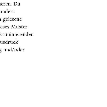
ieren. Du
onders
h gelesene
ieses Muster
kriminierenden
Ausdruck
ng und/oder