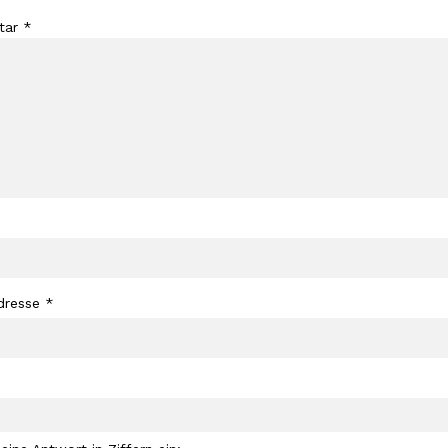
tar
*
dresse
*