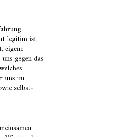
rfahrung
t legitim ist,
t, eigene
d uns gegen das
 welches
r uns im
wie selbst­
emeinsamen