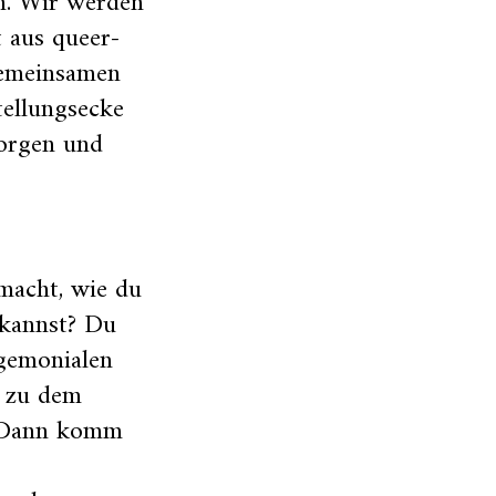
n. Wir werden
 aus queer-
gemeinsamen
tellungsecke
orgen und
macht, wie du
 kannst? Du
gemonialen
h zu dem
? Dann komm