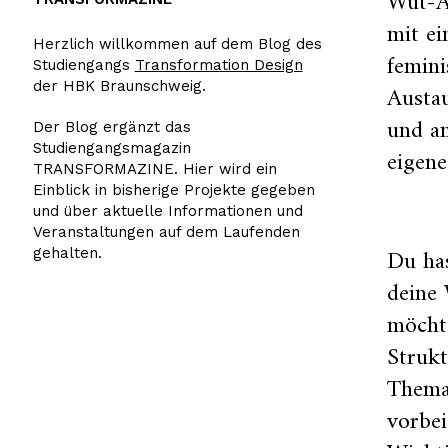
Wut-A
mit e
Herzlich willkommen auf dem Blog des
femini
Studiengangs
Transformation Design
der HBK Braunschweig.
Austau
und a
Der Blog ergänzt das
Studiengangsmagazin
eigene
TRANSFORMAZINE. Hier wird ein
Einblick in bisherige Projekte gegeben
und über aktuelle Informationen und
Veranstaltungen auf dem Laufenden
Du has
gehalten.
deine
möcht
Struk
Thema
vorbe