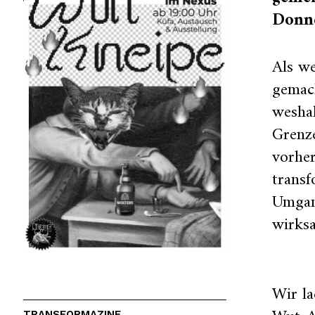
Donne
Als we
gemach
weshal
Grenze
vorher
trans
Umgan
wirks
Wir l
TRANSFORMAZINE