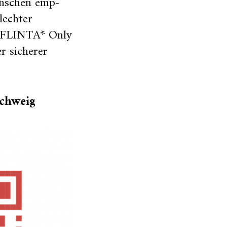
enschen emp­
lechter
te FLINTA* Only
r sicherer
schweig