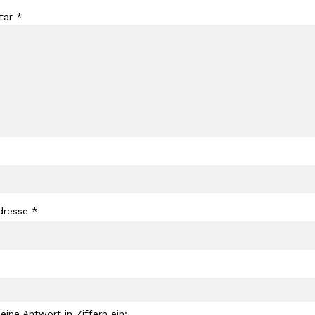
tar
*
dresse
*
 eine Antwort in Ziffern ein: