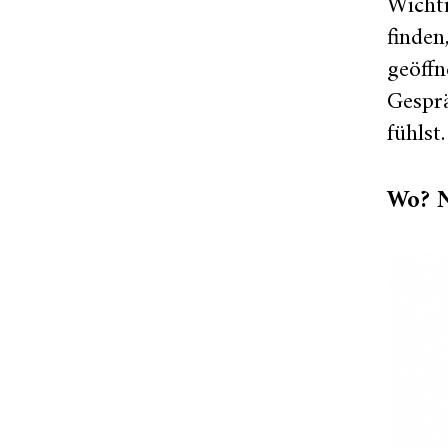
Wichti
finden
geöffn
Gesprä
fühlst.
Wo? N