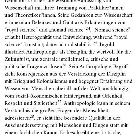
Definition kritisiert die westliche Auffassung von
Wissenschaft mit ihrer Trennung von Praktiker*innen
und Theoretiker*innen. Seine Gedanken zur Wissenschaft
erinnern an Deleuzes und Guattaris Erläuterungen von
24
“royal science“ und „nomad science”
. „Nomad science”
erlaubt Heterogenität und Entwicklung, während “royal
25
science” konstant, dauernd und stabil ist
. Ingold
illustriert Anthropologie als Disziplin, die wertvoll für die
Zukunft ist, um zentrale intellektuelle, ethische und
26
politische Fragen zu lösen
. Sein Anthropologie-Begriff
zieht Konsequenzen aus der Verstrickung der Disziplin
mit Krieg und Kolonialismus und begegnet Erfahrung und
Wissen von Menschen überall auf der Welt, unabhängig
vom sozial-ökonomischen Hintergrund, mit Offenheit,
27
Respekt und Situiertheit
. Anthropologie kann in seinem
Verständnis die großen Fragen der Menschheit
28
adressieren
, er sieht ihre besondere Qualität in der
Auseinandersetzung mit Menschen und Dingen statt mit
einem fachlichen Kanon. Er beschreibt eine kritische,