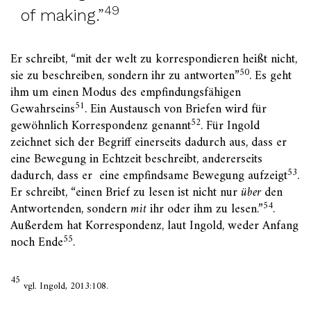
49
of making.”
Er schreibt, “mit der welt zu korrespondieren heißt nicht,
50
sie zu beschreiben, sondern ihr zu antworten”
. Es geht
ihm um einen Modus des empfindungsfähigen
51
Gewahrseins
. Ein Austausch von Briefen wird für
52
gewöhnlich Korrespondenz genannt
. Für Ingold
zeichnet sich der Begriff einerseits dadurch aus, dass er
eine Bewegung in Echtzeit beschreibt, andererseits
53
dadurch, dass er eine empfindsame Bewegung aufzeigt
.
Er schreibt, “einen Brief zu lesen ist nicht nur
über
den
54
Antwortenden, sondern
mit
ihr oder ihm zu lesen.”
.
Außerdem hat Korrespondenz, laut Ingold, weder Anfang
55
noch Ende
.
45
vgl. Ingold, 2013:108.