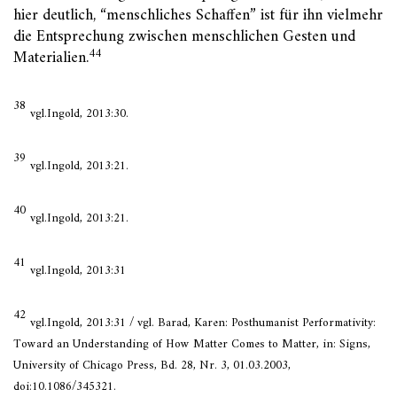
hier deutlich, “menschliches Schaffen” ist für ihn vielmehr
die Entsprechung zwischen menschlichen Gesten und
44
Materialien.
38
vgl.Ingold, 2013:30.
39
vgl.Ingold, 2013:21.
40
vgl.Ingold, 2013:21.
41
vgl.Ingold, 2013:31
42
vgl.Ingold, 2013:31 / vgl. Barad, Karen: Posthumanist Performativity:
Toward an Understanding of How Matter Comes to Matter, in: Signs,
University of Chicago Press, Bd. 28, Nr. 3, 01.03.2003,
doi:10.1086/345321.