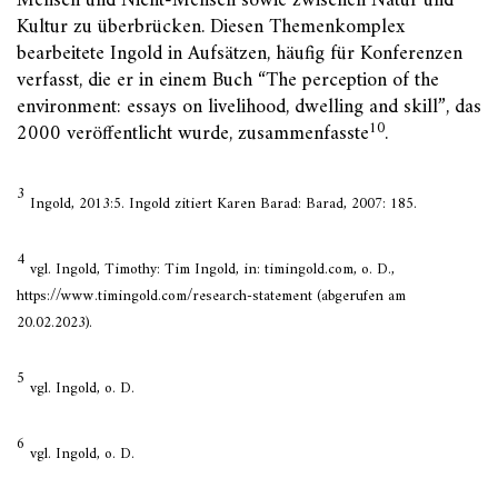
Mensch und Nicht-Mensch sowie zwischen Natur und
Kultur zu überbrücken. Diesen Themenkomplex
bearbeitete Ingold in Aufsätzen, häufig für Konferenzen
verfasst, die er in einem Buch “The perception of the
environment: essays on livelihood, dwelling and skill”, das
10
2000 veröffentlicht wurde, zusammenfasste
.
3
Ingold, 2013:5. Ingold zitiert Karen Barad: Barad, 2007: 185.
4
vgl. Ingold, Timothy: Tim Ingold, in: timingold.com, o. D.,
https://www.timingold.com/research-statement (abgerufen am
20.02.2023).
5
vgl. Ingold, o. D.
6
vgl. Ingold, o. D.