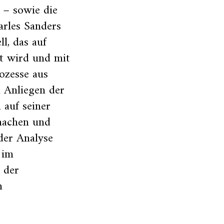
 – sowie die
arles Sanders
l, das auf
et wird und mit
ozesse aus
n Anliegen der
 auf seiner
machen und
der Analyse
 im
 der
n