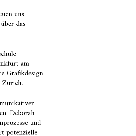
euen uns
 über das
schule
ankfurt am
te Grafikdesign
 Zürich.
mmunikativen
den. Deborah
enprozesse und
t potenzielle