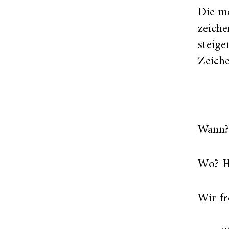
Die me
zeiche
steige
Zeiche
Wann?
Wo? H
Wir f