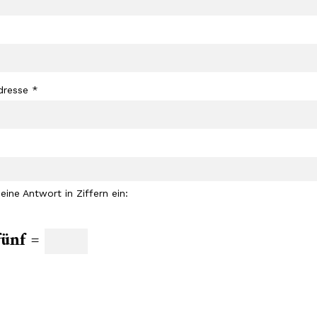
dresse
*
 eine Antwort in Ziffern ein:
fünf =