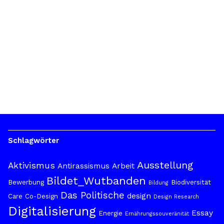
Schlagwörter
Ausstellung
Aktivismus
Antirassismus
Arbeit
Bildet_Wutbanden
Bewerbung
Biodiversität
Bildung
Das Politische
design
Care
Co-Design
Design Research
Digitalisierung
Essay
Energie
Ernährungssouveränität