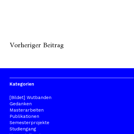
Vorheriger Beitrag
Kategorien
[Bildet] Wutbanden
Gedanken
Masterarbeiten
Publikationen
Semesterprojekte
Studiengang