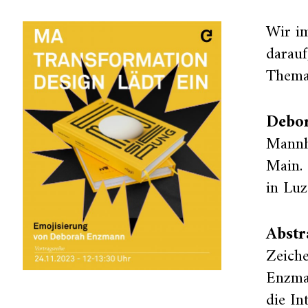
Wir i
darau
Thema
Debo
Mannhe
Main. 
in Luz
Abstr
Zeich
Enzma
die In