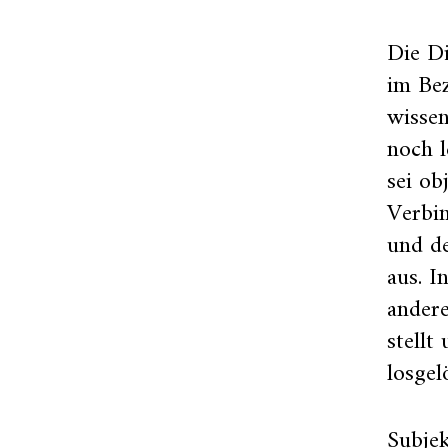
Die Di
im Be
wissen
noch l
sei ob
Verbi
und de
aus. I
andere
stellt
losgel
Subje