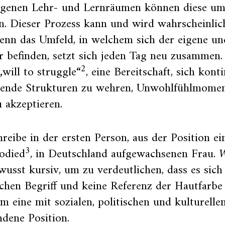
ogenen Lehr- und Lernräumen können diese umg
. Dieser Prozess kann und wird wahrscheinlich
denn das Umfeld, in welchem sich der eigene u
 befinden, setzt sich jeden Tag neu zusammen.
2
„will to struggle“
, eine Bereitschaft, sich kont
hende Strukturen zu wehren, Unwohlfühlmomen
 akzeptieren.
hreibe in der ersten Person, aus der Position e
3
odied
, in Deutschland aufgewachsenen Frau.
wusst kursiv, um zu verdeutlichen, dass es sic
schen Begriff und keine Referenz der Hautfarbe
m eine mit sozialen, politischen und kulturellen
dene Position.