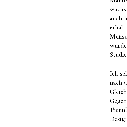
Männer
wachs
auch h
erhält
Mensc
wurde
Studie
Ich se
nach O
Gleich
Gegenü
Trennl
Design