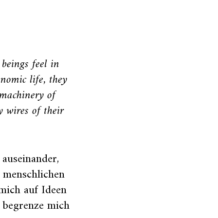
eings feel in
nomic life, they
 machinery of
y wires of their
 auseinander,
e menschlichen
mich auf Ideen
d begrenze mich