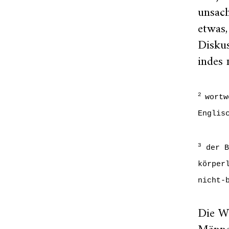
unsach
etwas,
Diskus
indes 
2
wortw
Englis
3
der B
körper
nicht-
Die Wi