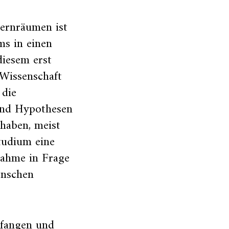
Lernräumen ist
s in einen
diesem erst
 Wissenschaft
 die
und Hypothesen
 haben, meist
tudium eine
nahme in Frage
enschen
efangen und