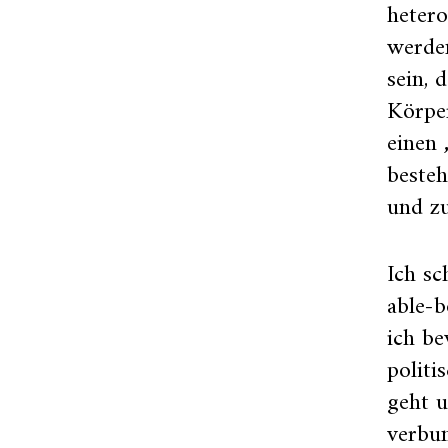
heter
werden
sein, 
Körper
einen 
beste
und zu
Ich sc
able-b
ich be
politi
geht u
verbun