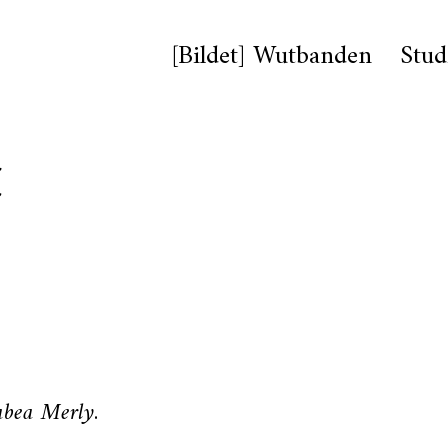
[Bildet] Wutbanden
Stud
t
abea Merly
.