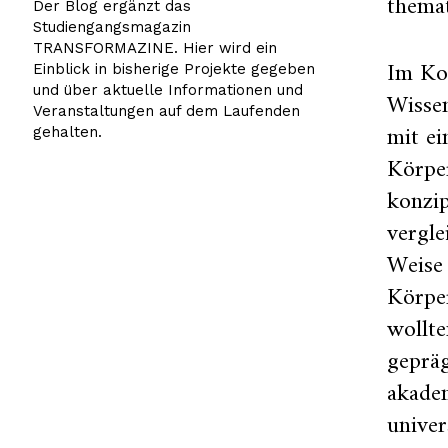
thema
Der Blog ergänzt das
Studiengangsmagazin
TRANSFORMAZINE. Hier wird ein
Im Kon
Einblick in bisherige Projekte gegeben
und über aktuelle Informationen und
Wisse
Veranstaltungen auf dem Laufenden
mit e
gehalten.
Körpe
konzip
vergle
Weise 
Körper
wollte
gepräg
akadem
univer