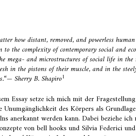
tter how distant, removed, and powerless human b
on to the complexity of contemporary social and eco
the mega- and microstructures of social life in the
lesh in the pistons of their muscle, and in the steel
1
s.“— Sherry B. Shapiro
sem Essay setze ich mich mit der Fragestellung
ie Unumgänglichkeit des Körpers als Grundlag
ns anerkannt werden kann. Dabei beziehe ich 
nzepte von bell hooks und Silvia Federici un