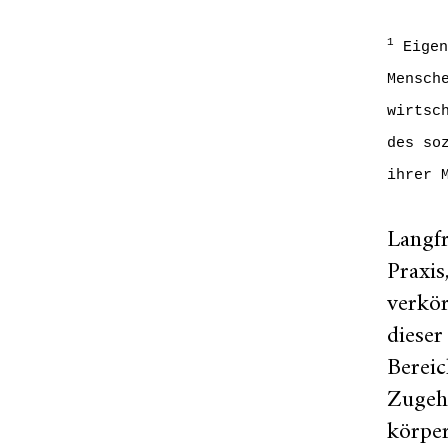
1
Eigen
Mensch
wirtsc
des so
ihrer 
Langfr
Praxis
verkör
dieser
Bereic
Zugehö
körper