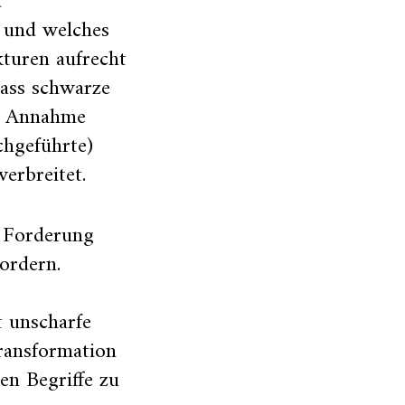
d
 und welches
turen aufrecht
dass schwarze
se Annahme
chgeführte)
verbreitet.
er Forderung
fordern.
t unscharfe
Transformation
den Begriffe zu