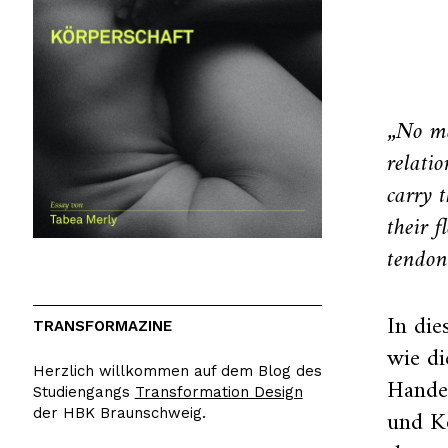
„No ma
relati
carry 
their f
tendon
In die
TRANSFORMAZINE
wie d
Herzlich willkommen auf dem Blog des
Handel
Studiengangs
Transformation Design
und Ko
der HBK Braunschweig.