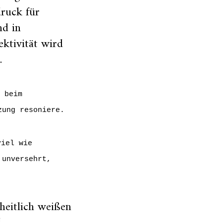
druck für
nd in
ektivität wird
.
r beim
zung resoniere.
viel wie
 unversehrt,
heitlich weißen