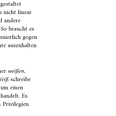
estaltet
 nicht linear
nd andere
 So braucht es
inuierlich gegen
te auszuhalten
iner
weißen
,
Weiß
schreibe
h um einen
 handelt. Es
 Privilegien