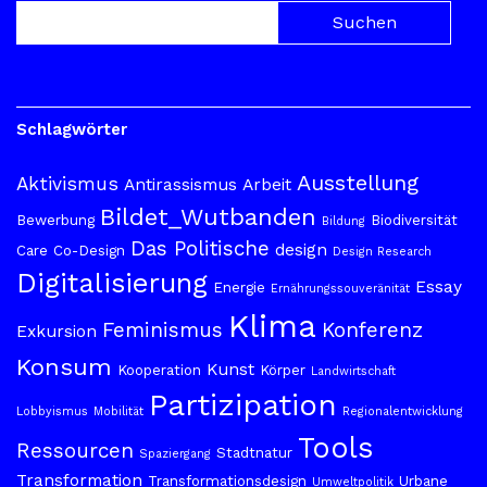
Schlagwörter
Ausstellung
Aktivismus
Antirassismus
Arbeit
Bildet_Wutbanden
Bewerbung
Biodiversität
Bildung
Das Politische
design
Care
Co-Design
Design Research
Digitalisierung
Essay
Energie
Ernährungssouveränität
Klima
Feminismus
Konferenz
Exkursion
Konsum
Kunst
Kooperation
Körper
Landwirtschaft
Partizipation
Lobbyismus
Mobilität
Regionalentwicklung
Tools
Ressourcen
Stadtnatur
Spaziergang
Transformation
Transformationsdesign
Urbane
Umweltpolitik