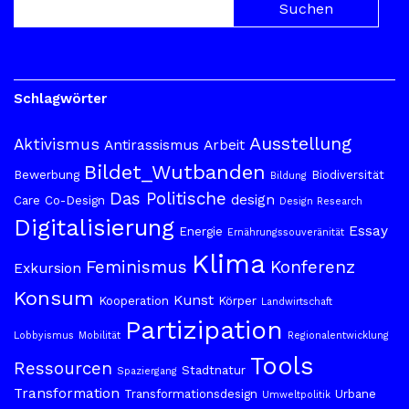
Schlagwörter
Ausstellung
Aktivismus
Antirassismus
Arbeit
Bildet_Wutbanden
Bewerbung
Biodiversität
Bildung
Das Politische
design
Care
Co-Design
Design Research
Digitalisierung
Essay
Energie
Ernährungssouveränität
Klima
Feminismus
Konferenz
Exkursion
Konsum
Kunst
Kooperation
Körper
Landwirtschaft
Partizipation
Lobbyismus
Mobilität
Regionalentwicklung
Tools
Ressourcen
Stadtnatur
Spaziergang
Transformation
Transformationsdesign
Urbane
Umweltpolitik