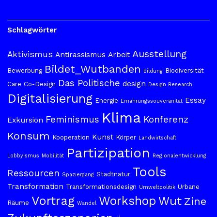
Schlagwörter
Ausstellung
Aktivismus
Antirassismus
Arbeit
Bildet_Wutbanden
Bewerbung
Biodiversität
Bildung
Das Politische
design
Care
Co-Design
Design Research
Digitalisierung
Essay
Energie
Ernährungssouveränität
Klima
Feminismus
Konferenz
Exkursion
Konsum
Kunst
Kooperation
Körper
Landwirtschaft
Partizipation
Lobbyismus
Mobilität
Regionalentwicklung
Tools
Ressourcen
Stadtnatur
Spaziergang
Transformation
Transformationsdesign
Urbane
Umweltpolitik
Vortrag
Workshop
Wut
Zine
Räume
Wandel