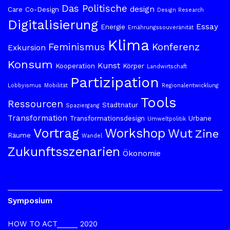
Das Politische
design
Care
Co-Design
Design Research
Digitalisierung
Essay
Energie
Ernährungssouveränität
Klima
Feminismus
Konferenz
Exkursion
Konsum
Kunst
Kooperation
Körper
Landwirtschaft
Partizipation
Lobbyismus
Mobilität
Regionalentwicklung
Tools
Ressourcen
Stadtnatur
Spaziergang
Transformation
Transformationsdesign
Urbane
Umweltpolitik
Vortrag
Workshop
Wut
Zine
Räume
Wandel
Zukunftsszenarien
Ökonomie
Symposium
HOW TO ACT_____ 2020