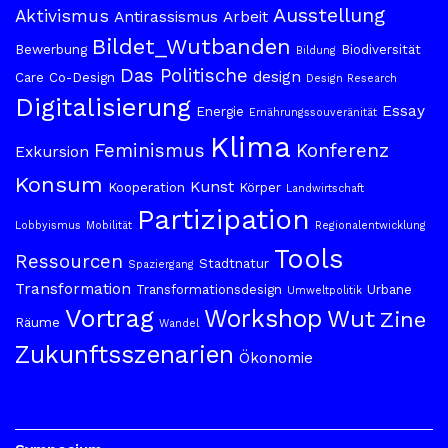
Ausstellung
Aktivismus
Antirassismus
Arbeit
Bildet_Wutbanden
Bewerbung
Biodiversität
Bildung
Das Politische
design
Care
Co-Design
Design Research
Digitalisierung
Essay
Energie
Ernährungssouveränität
Klima
Feminismus
Konferenz
Exkursion
Konsum
Kunst
Kooperation
Körper
Landwirtschaft
Partizipation
Lobbyismus
Mobilität
Regionalentwicklung
Tools
Ressourcen
Stadtnatur
Spaziergang
Transformation
Transformationsdesign
Urbane
Umweltpolitik
Vortrag
Workshop
Wut
Zine
Räume
Wandel
Zukunftsszenarien
Ökonomie