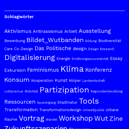
Schlagwörter
Ausstellung
Aktivismus
Antirassismus
Arbeit
Bildet_Wutbanden
Bewerbung
Biodiversität
Bildung
Das Politische
design
Care
Co-Design
Design Research
Digitalisierung
Essay
Energie
Ernährungssouveränität
Klima
Feminismus
Konferenz
Exkursion
Konsum
Kunst
Kooperation
Körper
Landwirtschaft
Partizipation
Lobbyismus
Mobilität
Regionalentwicklung
Tools
Ressourcen
Stadtnatur
Spaziergang
Transformation
Transformationsdesign
Urbane
Umweltpolitik
Vortrag
Workshop
Wut
Zine
Räume
Wandel
Zukunftsszenarien