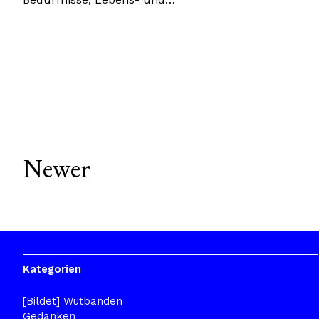
Newer
Kategorien
[Bildet] Wutbanden
Gedanken