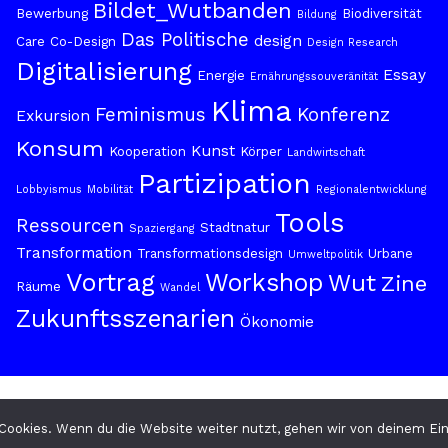
Bildet_Wutbanden
Bewerbung
Biodiversität
Bildung
Das Politische
design
Care
Co-Design
Design Research
Digitalisierung
Essay
Energie
Ernährungssouveränität
Klima
Feminismus
Konferenz
Exkursion
Konsum
Kunst
Kooperation
Körper
Landwirtschaft
Partizipation
Lobbyismus
Mobilität
Regionalentwicklung
Tools
Ressourcen
Stadtnatur
Spaziergang
Transformation
Transformationsdesign
Urbane
Umweltpolitik
Vortrag
Workshop
Wut
Zine
Räume
Wandel
Zukunftsszenarien
Ökonomie
Cookies. Wenn du die Website weiter nutzt, gehen wir von deinem Ein