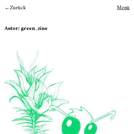
Zurück
Menü
Autor:
green_zine