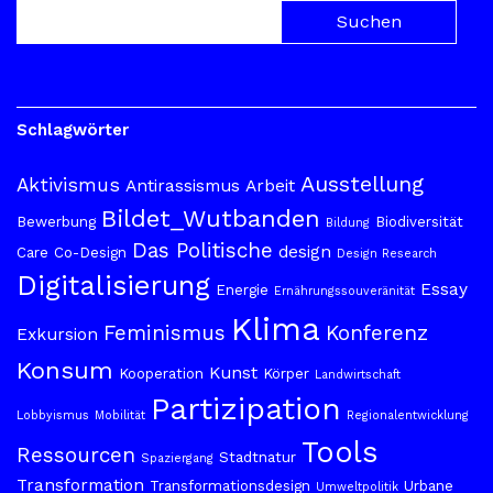
Schlagwörter
Ausstellung
Aktivismus
Antirassismus
Arbeit
Bildet_Wutbanden
Bewerbung
Biodiversität
Bildung
Das Politische
design
Care
Co-Design
Design Research
Digitalisierung
Essay
Energie
Ernährungssouveränität
Klima
Feminismus
Konferenz
Exkursion
Konsum
Kunst
Kooperation
Körper
Landwirtschaft
Partizipation
Lobbyismus
Mobilität
Regionalentwicklung
Tools
Ressourcen
Stadtnatur
Spaziergang
Transformation
Transformationsdesign
Urbane
Umweltpolitik