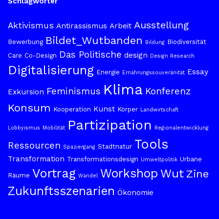
Schlagwörter
Ausstellung
Aktivismus
Antirassismus
Arbeit
Bildet_Wutbanden
Bewerbung
Biodiversität
Bildung
Das Politische
design
Care
Co-Design
Design Research
Digitalisierung
Essay
Energie
Ernährungssouveränität
Klima
Feminismus
Konferenz
Exkursion
Konsum
Kunst
Kooperation
Körper
Landwirtschaft
Partizipation
Lobbyismus
Mobilität
Regionalentwicklung
Tools
Ressourcen
Stadtnatur
Spaziergang
Transformation
Transformationsdesign
Urbane
Umweltpolitik
Vortrag
Workshop
Wut
Zine
Räume
Wandel
Zukunftsszenarien
Ökonomie