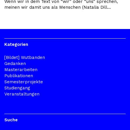
Wenn wir in dem Text von “wir” oder “uns” sprechen,
meinen wir damit uns als Menschen (Natalia Dill…
Kategorien
[Bildet] Wutbanden
Gedanken
Masterarbeiten
Publikationen
Semesterprojekte
Studiengang
Veranstaltungen
Suche