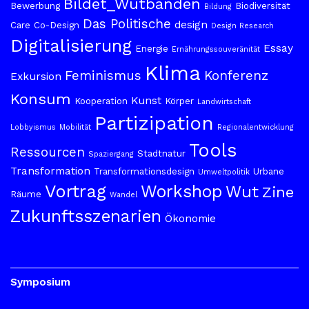
Bildet_Wutbanden
Bewerbung
Biodiversität
Bildung
Das Politische
design
Care
Co-Design
Design Research
Digitalisierung
Essay
Energie
Ernährungssouveränität
Klima
Feminismus
Konferenz
Exkursion
Konsum
Kunst
Kooperation
Körper
Landwirtschaft
Partizipation
Lobbyismus
Mobilität
Regionalentwicklung
Tools
Ressourcen
Stadtnatur
Spaziergang
Transformation
Transformationsdesign
Urbane
Umweltpolitik
Vortrag
Workshop
Wut
Zine
Räume
Wandel
Zukunftsszenarien
Ökonomie
Symposium