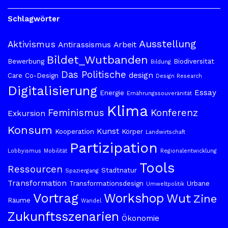
Schlagwörter
Ausstellung
Aktivismus
Antirassismus
Arbeit
Bildet_Wutbanden
Bewerbung
Biodiversität
Bildung
Das Politische
design
Care
Co-Design
Design Research
Digitalisierung
Essay
Energie
Ernährungssouveränität
Klima
Feminismus
Konferenz
Exkursion
Konsum
Kunst
Kooperation
Körper
Landwirtschaft
Partizipation
Lobbyismus
Mobilität
Regionalentwicklung
Tools
Ressourcen
Stadtnatur
Spaziergang
Transformation
Transformationsdesign
Urbane
Umweltpolitik
Vortrag
Workshop
Wut
Zine
Räume
Wandel
Zukunftsszenarien
Ökonomie