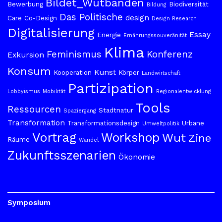
Bildet_Wutbanden
Bewerbung
Biodiversität
Bildung
Das Politische
design
Care
Co-Design
Design Research
Digitalisierung
Essay
Energie
Ernährungssouveränität
Klima
Feminismus
Konferenz
Exkursion
Konsum
Kunst
Kooperation
Körper
Landwirtschaft
Partizipation
Lobbyismus
Mobilität
Regionalentwicklung
Tools
Ressourcen
Stadtnatur
Spaziergang
Transformation
Transformationsdesign
Urbane
Umweltpolitik
Vortrag
Workshop
Wut
Zine
Räume
Wandel
Zukunftsszenarien
Ökonomie
Symposium