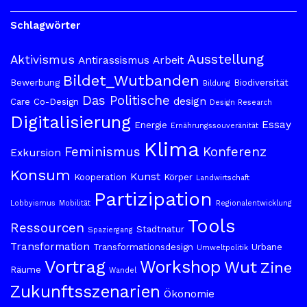
Schlagwörter
Ausstellung
Aktivismus
Antirassismus
Arbeit
Bildet_Wutbanden
Bewerbung
Biodiversität
Bildung
Das Politische
design
Care
Co-Design
Design Research
Digitalisierung
Essay
Energie
Ernährungssouveränität
Klima
Feminismus
Konferenz
Exkursion
Konsum
Kunst
Kooperation
Körper
Landwirtschaft
Partizipation
Lobbyismus
Mobilität
Regionalentwicklung
Tools
Ressourcen
Stadtnatur
Spaziergang
Transformation
Transformationsdesign
Urbane
Umweltpolitik
Vortrag
Workshop
Wut
Zine
Räume
Wandel
Zukunftsszenarien
Ökonomie