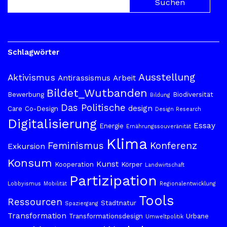
Schlagwörter
Ausstellung
Aktivismus
Antirassismus
Arbeit
Bildet_Wutbanden
Bewerbung
Biodiversität
Bildung
Das Politische
design
Care
Co-Design
Design Research
Digitalisierung
Essay
Energie
Ernährungssouveränität
Klima
Feminismus
Konferenz
Exkursion
Konsum
Kunst
Kooperation
Körper
Landwirtschaft
Partizipation
Lobbyismus
Mobilität
Regionalentwicklung
Tools
Ressourcen
Stadtnatur
Spaziergang
Transformation
Transformationsdesign
Urbane
Umweltpolitik