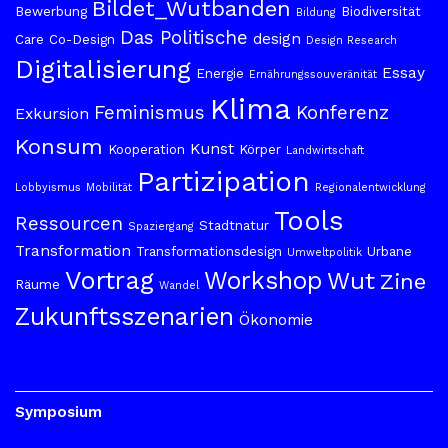
Bildet_Wutbanden
Bewerbung
Biodiversität
Bildung
Das Politische
design
Care
Co-Design
Design Research
Digitalisierung
Essay
Energie
Ernährungssouveränität
Klima
Feminismus
Konferenz
Exkursion
Konsum
Kunst
Kooperation
Körper
Landwirtschaft
Partizipation
Lobbyismus
Mobilität
Regionalentwicklung
Tools
Ressourcen
Stadtnatur
Spaziergang
Transformation
Transformationsdesign
Urbane
Umweltpolitik
Vortrag
Workshop
Wut
Zine
Räume
Wandel
Zukunftsszenarien
Ökonomie
Symposium