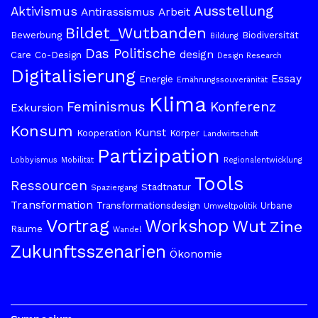
Ausstellung
Aktivismus
Antirassismus
Arbeit
Bildet_Wutbanden
Bewerbung
Biodiversität
Bildung
Das Politische
design
Care
Co-Design
Design Research
Digitalisierung
Essay
Energie
Ernährungssouveränität
Klima
Feminismus
Konferenz
Exkursion
Konsum
Kunst
Kooperation
Körper
Landwirtschaft
Partizipation
Lobbyismus
Mobilität
Regionalentwicklung
Tools
Ressourcen
Stadtnatur
Spaziergang
Transformation
Transformationsdesign
Urbane
Umweltpolitik
Vortrag
Workshop
Wut
Zine
Räume
Wandel
Zukunftsszenarien
Ökonomie