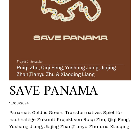
SAVE PANAMA
13/06/2024
Panama’s Gold is Green: Transformatives Spiel für
nachhaltige Zukunft Projekt von Ruiqi Zhu, Qiqi Feng,
Yushang Jiang, Jiajing Zhan,Tianyu Zhu und Xiaoqing