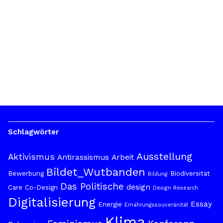
Schlagwörter
Ausstellung
Aktivismus
Antirassismus
Arbeit
Bildet_Wutbanden
Bewerbung
Biodiversität
Bildung
Das Politische
design
Care
Co-Design
Design Research
Digitalisierung
Essay
Energie
Ernährungssouveränität
Klima