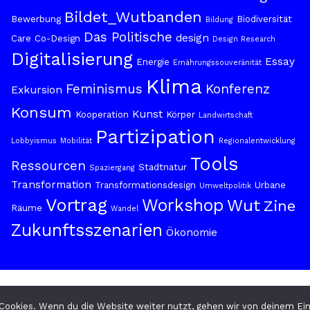
Bildet_Wutbanden
Bewerbung
Biodiversität
Bildung
Das Politische
design
Care
Co-Design
Design Research
Digitalisierung
Essay
Energie
Ernährungssouveränität
Klima
Feminismus
Konferenz
Exkursion
Konsum
Kunst
Kooperation
Körper
Landwirtschaft
Partizipation
Lobbyismus
Mobilität
Regionalentwicklung
Tools
Ressourcen
Stadtnatur
Spaziergang
Transformation
Transformationsdesign
Urbane
Umweltpolitik
Vortrag
Workshop
Wut
Zine
Räume
Wandel
Zukunftsszenarien
Ökonomie
Cookies. Wenn du die Website weiter nutzt, gehen wir von deinem Ein